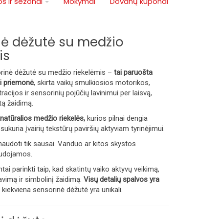
s ir sezonai
Mokymai
Dovanų kuponai
nė dėžutė su medžio
is
rinė dėžutė su medžio riekelėmis –
tai paruošta
i priemonė
, skirta vaikų smulkiosios motorikos,
cijos ir sensorinių pojūčių lavinimui per laisvą,
tą žaidimą.
natūralios medžio riekelės,
kurios pilnai dengia
 sukuria įvairių tekstūrų paviršių aktyviam tyrinėjimui.
audoti tik sausai.
Vanduo ar kitos skystos
udojamos.
ai parinkti taip, kad skatintų vaiko aktyvų veikimą,
avimą ir simbolinį žaidimą.
Visų detalių spalvos yra
l kiekviena sensorinė dėžutė yra unikali.