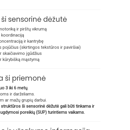
 ši sensorinė dėžutė
otoriką ir pirštų vikrumą
 koordinaciją
ncentraciją ir kantrybę
 pojūčius (skirtingos tekstūros ir paviršiai)
ir skaičiavimo įgūdžius
ir kūrybišką mąstymą
a ši priemonė
o 3 iki 6 metų.
oms ir darželiams.
am ar mažų grupių darbui.
 struktūros ši sensorinė dėžutė gali būti tinkama ir
ų ugdymosi poreikių (SUP) turintiems vaikams.