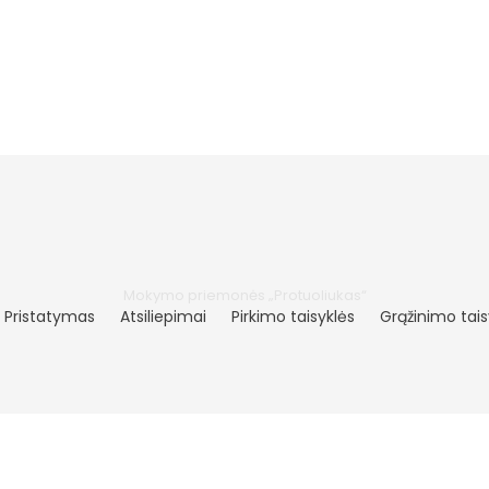
Mokymo priemonės „Protuoliukas“
Pristatymas
Atsiliepimai
Pirkimo taisyklės
Grąžinimo tais