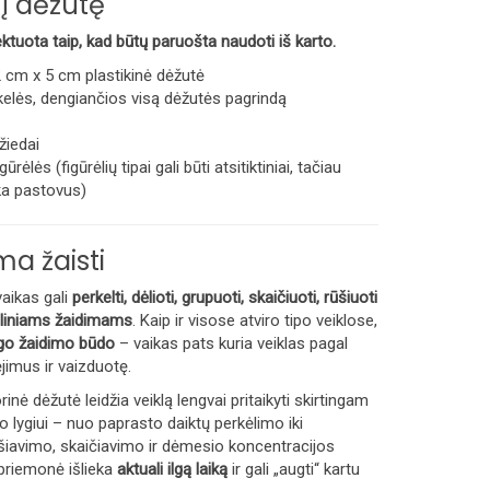
 į dėžutę
tuota taip, kad būtų paruošta naudoti iš karto.
 cm x 5 cm plastikinė dėžutė
kelės, dengiančios visą dėžutės pagrindą
žiedai
ūrėlės (figūrėlių tipai gali būti atsitiktiniai, tačiau
eka pastovus)
ma žaisti
aikas gali
perkelti, dėlioti, grupuoti, skaičiuoti, rūšiuoti
oliniams žaidimams
. Kaip ir visose atviro tipo veiklose,
ngo žaidimo būdo
– vaikas pats kuria veiklas pagal
ėjimus ir vaizduotę.
inė dėžutė leidžia veiklą lengvai pritaikyti skirtingam
 lygiui – nuo paprasto daiktų perkėlimo iki
šiavimo, skaičiavimo ir dėmesio koncentracijos
 priemonė išlieka
aktuali ilgą laiką
ir gali „augti“ kartu