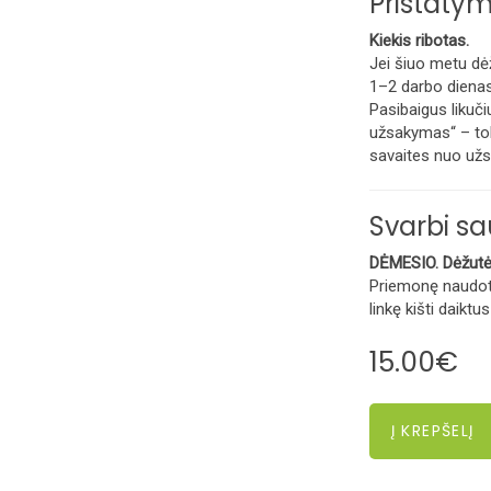
Pristatym
Kiekis ribotas.
Jei šiuo metu dėž
1–2 darbo dienas
Pasibaigus likuči
užsakymas“ – tok
savaites nuo už
Svarbi s
DĖMESIO. Dėžutėj
Priemonę naudo
linkę kišti daiktus
15.00€