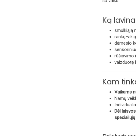
su vaiku.
Ką lavina
smulkiąją m
rankų–akių
dėmesio ko
sensorinius
rūšiavimo 
vaizduotę 
Kam tink
Vaikams nu
Namų veikl
Individuali
Dėl laisvos
specialiųj