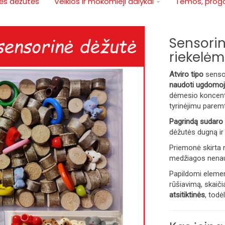
ės dėžutės
Veiklos ir mokomieji dalykai
Temos, progo
Sensori
riekelėm
Atviro tipo
senso
naudoti ugdomoj
dėmesio koncentra
tyrinėjimu parem
Pagrindą sudaro 
dėžutės dugną
ir
Priemonė skirta n
medžiagos nena
Papildomi element
rūšiavimą, skaiči
atsitiktinės
, todė