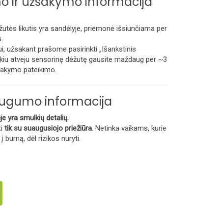
o ir užsakymo informacija
utės likutis yra sandėlyje, priemonė išsiunčiama per
.
ui, užsakant prašome pasirinkti „Išankstinis
iu atveju sensorinę dėžutę gausite maždaug per ~3
sakymo pateikimo.
augumo informacija
e yra smulkių detalių.
ti
tik su suaugusiojo priežiūra
. Netinka vaikams, kurie
 į burną, dėl rizikos nuryti.