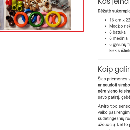
Kas įeina
Dėžutė sukomplek
16 cm x 22
Medžio rie
6 batukai
6 mediniai 
6 gyvūnų fig
kiekis išli
Kaip gali
Šias priemones v
ar naudoti simb
nėra vieno teisi
savo patirtį, geb
Atviro tipo sensor
vaiko pasirengimo
sudėtingesnių rū
užduočių.
Dėl to