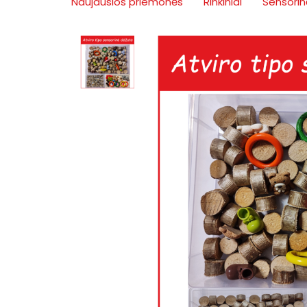
Naujausios priemonės
Rinkiniai
Sensorin