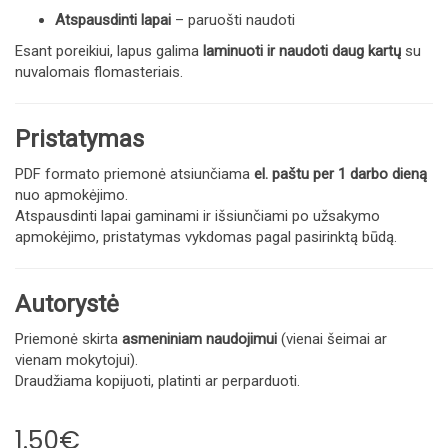
Atspausdinti lapai
– paruošti naudoti
Esant poreikiui, lapus galima
laminuoti ir naudoti daug kartų
su
nuvalomais flomasteriais.
Pristatymas
PDF formato priemonė atsiunčiama
el. paštu per 1 darbo dieną
nuo apmokėjimo.
Atspausdinti lapai gaminami ir išsiunčiami po užsakymo
apmokėjimo, pristatymas vykdomas pagal pasirinktą būdą.
Autorystė
Priemonė skirta
asmeniniam naudojimui
(vienai šeimai ar
vienam mokytojui).
Draudžiama kopijuoti, platinti ar perparduoti.
1.50€