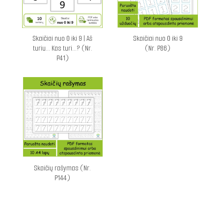
Skaičiai nuo 0 iki 9 | Aš
Skaičiai nuo 0 iki 9
turiu... Kas turi...? (Nr.
(Nr. P86)
P41)
Skaičių rašymas (Nr.
P144)