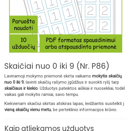
Skaičiai nuo 0 iki 9 (Nr. P86)
Lavinamoji mokymo priemonė skirta vaikams
mokytis skaičių
nuo 0 iki 9
, lavinti skaičių rašymo įgūdžius ir suvokti ryšį tarp
skaičiaus ir kiekio
. Užduotys pateiktos aiškiai ir nuosekliai, todėl
vaikas gali mokytis ramiai, savo tempu.
Kiekvienam skaičiui skirtas atskiras lapas, leidžiantis susitelkti į
vieną skaičių vienu metu
, be perteklinio informacijos krūvio.
Kaip atliekamos užduotys