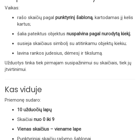
Vaikas:
rašo skaičių pagal
punktyrinį šabloną
, kartodamas jį kelis
kartus;
šalia pateiktus objektus
nuspalvina pagal nurodytą kiekį
;
susieja skaičiaus simbolį su atitinkamu objektų kiekiu;
lavina rankos judesius, dėmesį ir tikslumą.
Užduotys tinka tiek pirmajam susipažinimui su skaičiais, tiek jų
įtvirtinimui.
Kas viduje
Priemonę sudaro:
10 užduočių lapų
Skaičiai
nuo 0 iki 9
Vienas skaičius – viename lape
Punktyriniai skaičių rašymo šablonai