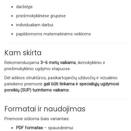
darželyje
priešmokyklinėse grupėse
individualiam darbui
papildomoms matematinėms veikloms
Kam skirta
Rekomenduojama
3
–6 metų vaikams
, ikimokyklinio ir
priešmokyklinio ugdymo etapuose.
Dėl aiškios struktūros, pasikartojančių užduočių ir vizualinio
pateikimo priemonė
gali būti tinkama ir specialiųjų ugdymosi
poreikių (SUP) turintiems vaikams
.
Formatai ir naudojimas
Priemonė siūloma šiais variantais:
PDF formatas
– spausdinimui