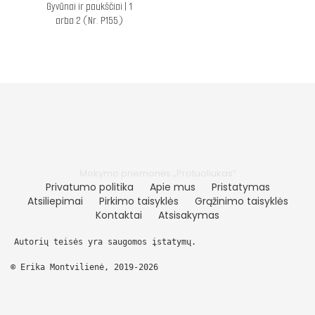
Gyvūnai ir paukščiai | 1
arba 2 (Nr. P155)
Mokymo priemonės „Protuoliukas“
Privatumo politika
Apie mus
Pristatymas
Atsiliepimai
Pirkimo taisyklės
Grąžinimo taisyklės
Kontaktai
Atsisakymas
Autorių teisės yra saugomos įstatymų.
© Erika Montvilienė, 2019-2026