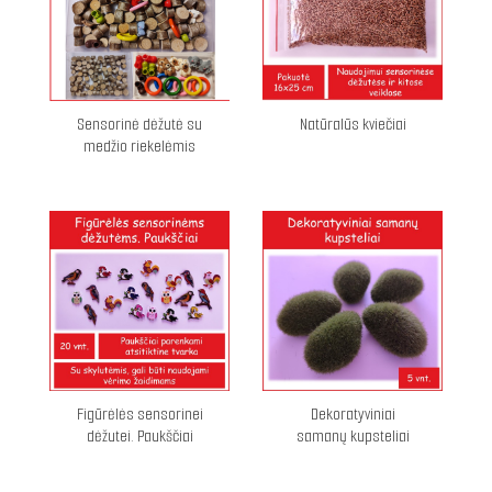
Sensorinė dėžutė su
Natūralūs kviečiai
medžio riekelėmis
Figūrėlės sensorinei
Dekoratyviniai
dėžutei. Paukščiai
samanų kupsteliai