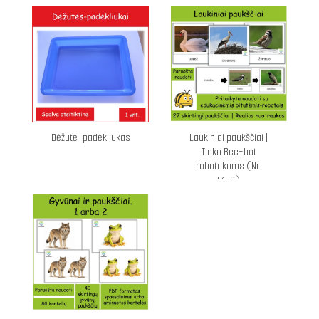
Dėžutė-padėkliukas
Laukiniai paukščiai |
Tinka Bee-bot
robotukams (Nr.
P150)