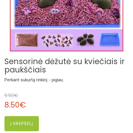
Sensorinė dėžutė su kviečiais ir
paukščiais
Perkant sukurtą rinkinį - pigiau.
9.50€
8.50€